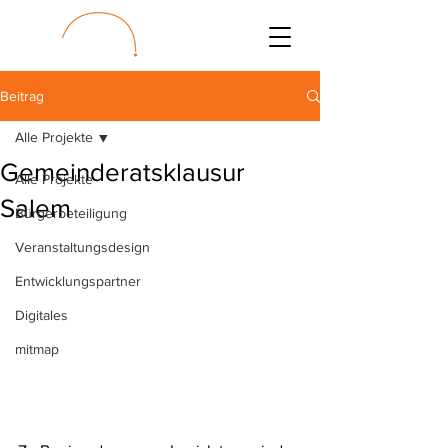
Beitrag
Alle Projekte
Gemeinderatsklausur
Alle Projekte
Salem
Bürgerbeteiligung
Veranstaltungsdesign
Entwicklungspartner
Digitales
mitmap