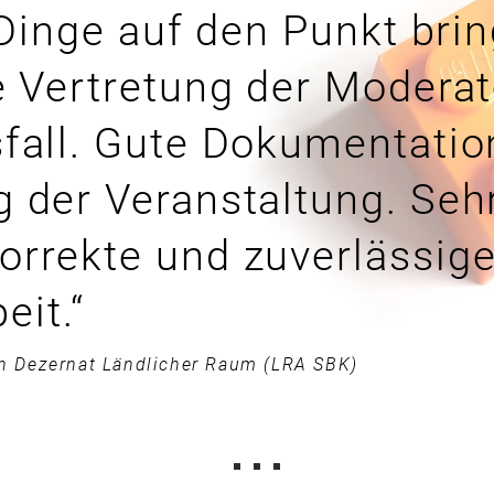
 Dinge auf den Punkt brin
e Vertretung der Moderat
fall. Gute Dokumentatio
 der Veranstaltung. Seh
rrekte und zuverlässig
it.“
rin Dezernat Ländlicher Raum (LRA SBK)