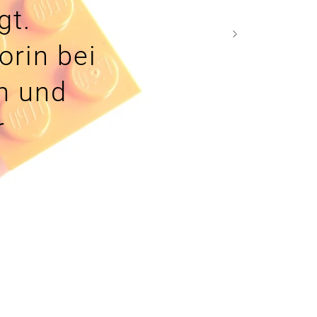
gt.
orin bei
n und
r
e