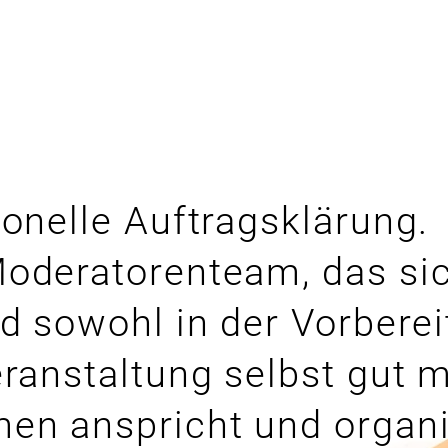
START
KOMPETENZEN
M
ionelle Auftragsklärung.
oderatorenteam, das sic
nd sowohl in der Vorberei
eranstaltung selbst gut m
en anspricht und organi