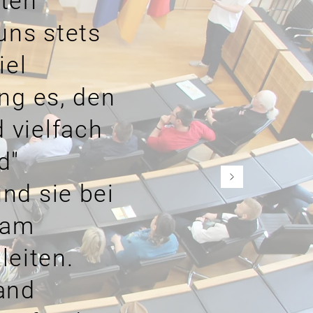
iten
uns stets
iel
ng es, den
 vielfach
d"
nd sie bei
sam
eiten.
and