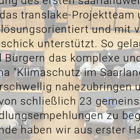
ung des ersten saarlandwe
 das translake-Projektteam 
lösungsorientiert und mit v
schick unterstützt. So gela
 Bürgern das komplexe und
ma "Klimaschutz im Saarlan
rschwellig nahezubringen u
 von schließlich 23 gemein
dlungsempehlungen zu begl
nde haben wir aus erster H