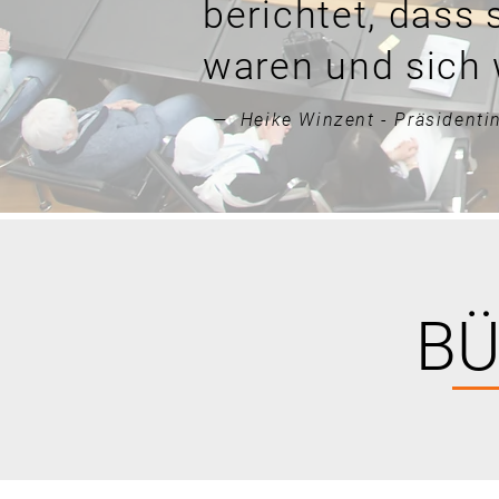
berichtet, dass
waren und sich 
— Heike Winzent - Präsidenti
BÜ