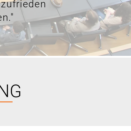
 zufrieden
n."
UNG