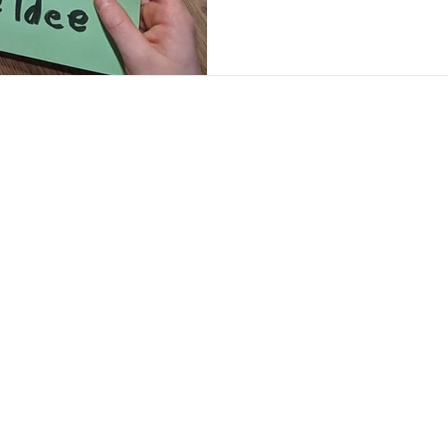
KONTAKT
Obere Laube 
78462 Konst
+49 7531 365
info@translak