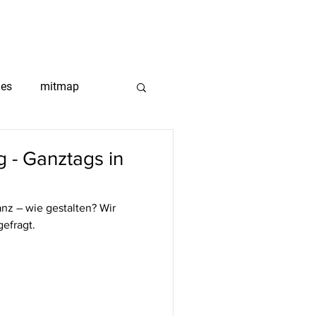
ITMAP
PROJEKTE
TEAM
les
mitmap
g - Ganztags in
nz – wie gestalten? Wir
efragt.