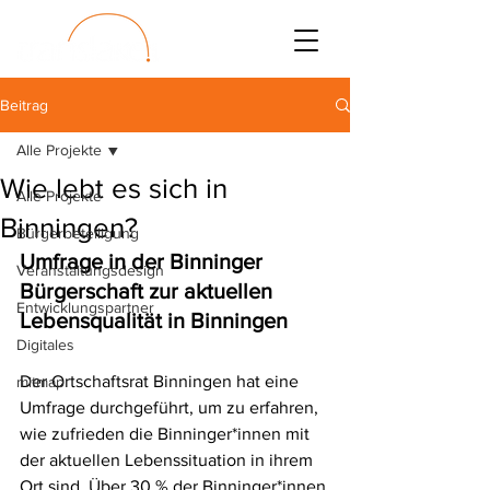
Beitrag
Alle Projekte
Wie lebt es sich in
Alle Projekte
Binningen?
Bürgerbeteiligung
Umfrage in der Binninger 
Veranstaltungsdesign
Bürgerschaft zur aktuellen 
Entwicklungspartner
Lebensqualität in Binningen
Digitales
Der Ortschaftsrat Binningen hat eine 
mitmap
Umfrage durchgeführt, um zu erfahren, 
wie zufrieden die Binninger*innen mit 
der aktuellen Lebenssituation in ihrem 
Ort sind. Über 30 % der Binninger*innen 