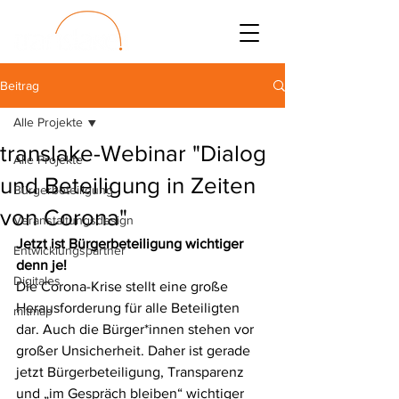
Beitrag
Alle Projekte
translake-Webinar "Dialog
Alle Projekte
und Beteiligung in Zeiten
Bürgerbeteiligung
von Corona"
Veranstaltungsdesign
Jetzt ist Bürgerbeteiligung wichtiger 
Entwicklungspartner
denn je!
Digitales
Die Corona-Krise stellt eine große 
Herausforderung für alle Beteiligten 
mitmap
dar. Auch die Bürger*innen stehen vor 
großer Unsicherheit. Daher ist gerade 
jetzt Bürgerbeteiligung, Transparenz 
und „im Gespräch bleiben“ wichtiger 