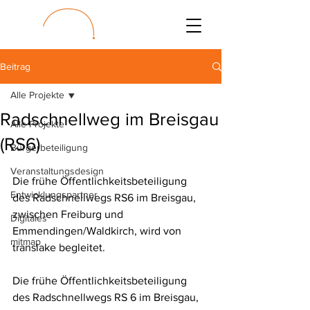
Beitrag
Alle Projekte
Radschnellweg im Breisgau
Alle Projekte
(RS6)
Bürgerbeteiligung
Veranstaltungsdesign
Die frühe Öffentlichkeitsbeteiligung 
Entwicklungspartner
des Radschnellwegs RS6 im Breisgau, 
zwischen Freiburg und 
Digitales
Emmendingen/Waldkirch, wird von 
mitmap
translake begleitet.
Die frühe Öffentlichkeitsbeteiligung 
des Radschnellwegs RS 6 im Breisgau, 