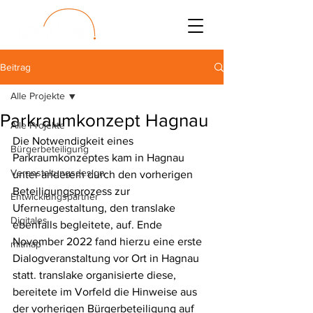
Beitrag
Alle Projekte
Parkraumkonzept Hagnau
Alle Projekte
Die Notwendigkeit eines 
Bürgerbeteiligung
Parkraumkonzeptes kam in Hagnau 
Veranstaltungsdesign
unter anderem durch den vorherigen 
Beteiligungsprozess zur 
Entwicklungspartner
Uferneugestaltung, den translake 
Digitales
ebenfalls begleitete, auf. Ende 
November 2022 fand hierzu eine erste 
mitmap
Dialogveranstaltung vor Ort in Hagnau 
statt. translake organisierte diese, 
bereitete im Vorfeld die Hinweise aus 
der vorherigen Bürgerbeteiligung auf 