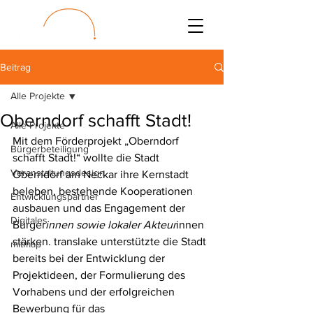
Beitrag
Alle Projekte
Oberndorf schafft Stadt!
Alle Projekte
Mit dem Förderprojekt „Oberndorf 
Bürgerbeteiligung
schafft Stadt!“ wollte die Stadt 
Veranstaltungsdesign
Oberndorf am Neckar ihre Kernstadt 
beleben, bestehende Kooperationen 
Entwicklungspartner
ausbauen und das Engagement der 
Digitales
Bürger
innen sowie lokaler Akteur
innen 
stärken. translake unterstützte die Stadt 
mitmap
bereits bei der Entwicklung der 
Projektideen, der Formulierung des 
Vorhabens und der erfolgreichen 
Bewerbung für das 