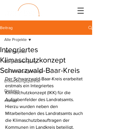
Beitrag
Alle Projekte
Integriertes
Alle Projekte
Klimaschutzkonzept
Bürgerbeteiligung
Schwarzwald-Baar-Kreis
Veranstaltungsdesign
Der Schwarzwald-Baar-Kreis erarbeitet 
Entwicklungspartner
erstmals ein Integriertes 
Digitales
Klimaschutzkonzept (IKK) für die 
Aufgabenfelder des Landratsamts. 
mitmap
Hierzu wurden neben den 
Mitarbeitenden des Landratsamts auch 
die Klimaschutzbeauftragen der 
Kommunen im Landkreis beteiligt. 