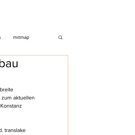
ITMAP
PROJEKTE
TEAM
s
mitmap
mbau
breite 
 zum aktuellen 
 Konstanz 
 translake 