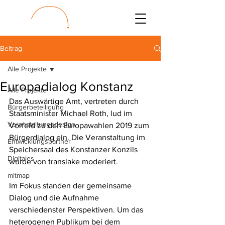
Beitrag
Alle Projekte
Europadialog Konstanz
Alle Projekte
Das Auswärtige Amt, vertreten durch 
Bürgerbeteiligung
Staatsminister Michael Roth, lud im 
Veranstaltungsdesign
Vorfeld zu den Europawahlen 2019 zum 
Bürgerdialog ein. Die Veranstaltung im 
Entwicklungspartner
Speichersaal des Konstanzer Konzils 
Digitales
wurde von translake moderiert. 
mitmap
Im Fokus standen der gemeinsame 
Dialog und die Aufnahme 
verschiedenster Perspektiven. Um das 
heterogenen Publikum bei dem 