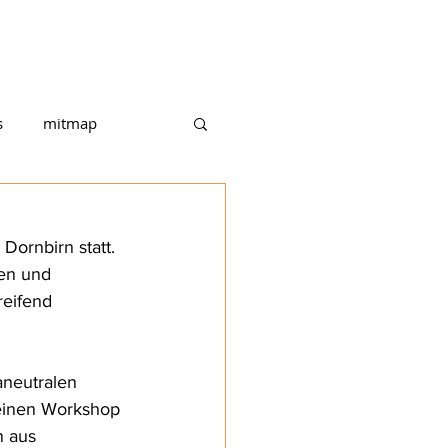
ITMAP
PROJEKTE
TEAM
s
mitmap
ornbirn statt. 
nen und 
reifend 
aneutralen 
 einen Workshop 
n aus 