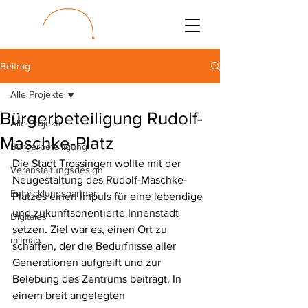
Beitrag
Alle Projekte
Bürgerbeteiligung Rudolf-
Alle Projekte
Maschke-Platz
Bürgerbeteiligung
Die Stadt Trossingen wollte mit der 
Veranstaltungsdesign
Neugestaltung des Rudolf-Maschke-
Entwicklungspartner
Platzes einen Impuls für eine lebendige 
und zukunftsorientierte Innenstadt 
Digitales
setzen. Ziel war es, einen Ort zu 
mitmap
schaffen, der die Bedürfnisse aller 
Generationen aufgreift und zur 
Belebung des Zentrums beiträgt. In 
einem breit angelegten 