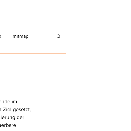
ITMAP
PROJEKTE
TEAM
s
mitmap
ende im 
Ziel gesetzt, 
ierung der 
uerbare 