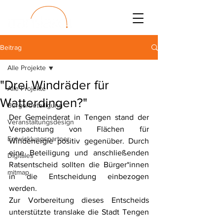
Beitrag
Alle Projekte
"Drei Windräder für
Alle Projekte
Watterdingen?"
Bürgerbeteiligung
Der Gemeinderat in Tengen stand der 
Veranstaltungsdesign
Verpachtung von Flächen für 
Entwicklungspartner
Windenergie positiv gegenüber. Durch 
eine Beteiligung und anschließenden 
Digitales
Ratsentscheid sollten die Bürger*innen 
mitmap
in die Entscheidung einbezogen 
werden. 
Zur Vorbereitung dieses Entscheids 
unterstützte translake die Stadt Tengen 