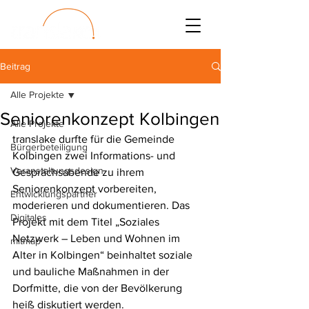
Beitrag
Alle Projekte
Seniorenkonzept Kolbingen
Alle Projekte
translake durfte für die Gemeinde 
Bürgerbeteiligung
Kolbingen zwei Informations- und 
Veranstaltungsdesign
Gesprächsabende zu ihrem 
Seniorenkonzept vorbereiten, 
Entwicklungspartner
moderieren und dokumentieren. Das 
Digitales
Projekt mit dem Titel „Soziales 
Netzwerk – Leben und Wohnen im 
mitmap
Alter in Kolbingen“ beinhaltet soziale 
und bauliche Maßnahmen in der 
Dorfmitte, die von der Bevölkerung 
heiß diskutiert werden. 