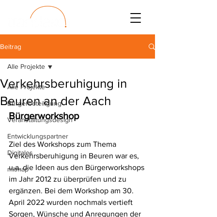
Beitrag
Alle Projekte
Verkehrsberuhigung in
Alle Projekte
Beuren an der Aach
Bürgerbeteiligung
Bürgerworkshop 
Veranstaltungsdesign
Entwicklungspartner
Ziel des Workshops zum Thema 
Digitales
Verkehrsberuhigung in Beuren war es, 
u.a. die Ideen aus den Bürgerworkshops 
mitmap
im Jahr 2012 zu überprüfen und zu 
ergänzen. Bei dem Workshop am 30. 
April 2022 wurden nochmals vertieft 
Sorgen, Wünsche und Anregungen der 