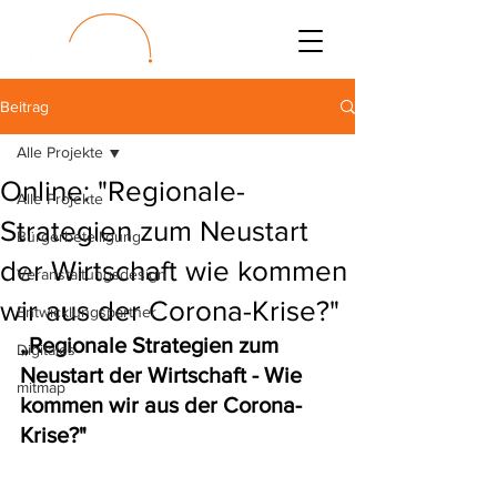
Beitrag
Alle Projekte
Online: "Regionale-
Alle Projekte
Strategien zum Neustart
Bürgerbeteiligung
der Wirtschaft wie kommen
Veranstaltungsdesign
wir aus der Corona-Krise?"
Entwicklungspartner
„Regionale Strategien zum 
Digitales
Neustart der Wirtschaft - Wie 
mitmap
kommen wir aus der Corona-
Krise?" 