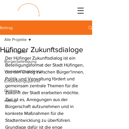
Beitrag
Alle Projekte
Hüfinger Zukunftsdialoge
Alle Projekte
Der Hüfinger Zukunftsdialog ist ein 
Bürgerbeteiligung
Beteiligungsformat der Stadt Hüfingen, 
Veranstaltungsdesign
das den Dialog zwischen Bürger*innen, 
Politik und Verwaltung fördert und 
Entwicklungspartner
gemeinsam zentrale Themen für die 
Digitales
Zukunft der Stadt erarbeiten möchte. 
Ziel ist es, Anregungen aus der 
mitmap
Bürgerschaft aufzunehmen und in 
konkrete Maßnahmen für die 
Stadtentwicklung zu überführen. 
Grundlage dafür ist die enge 