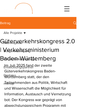
Beitrag
Alle Projekte
Güterverkehrskongress 2.0
Alle Projekte
| Verkehrsministerium
Bürgerbeteiligung
Baden-Württemberg
Veranstaltungsdesign
Im Juli 2025 fand der zweite 
Entwicklungspartner
Güterverkehrskongress Baden-
Digitales
Württemberg statt, der den 
Teilnehmenden aus Politik, Wirtschaft 
mitmap
und Wissenschaft die Möglichkeit für 
Information, Austausch und Vernetzung 
bot. Der Kongress war geprägt von 
abwechslungsreichem Programm mit 