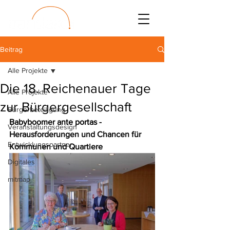
Beitrag
Alle Projekte
Die 18. Reichenauer Tage
Alle Projekte
zur Bürgergesellschaft
Bürgerbeteiligung
Babyboomer ante portas - 
Veranstaltungsdesign
Herausforderungen und Chancen für 
Entwicklungspartner
Kommunen und Quartiere
Digitales
mitmap