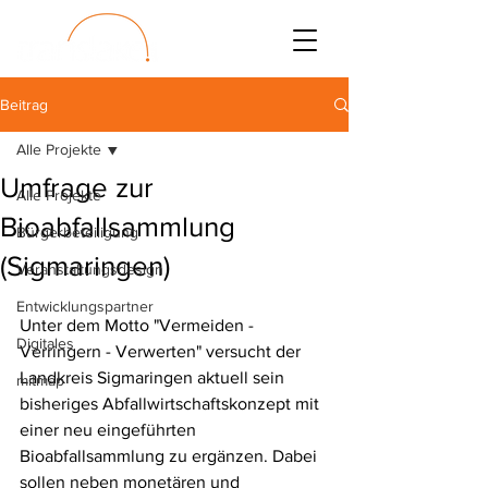
Beitrag
Alle Projekte
Umfrage zur
Alle Projekte
Bioabfallsammlung
Bürgerbeteiligung
(Sigmaringen)
Veranstaltungsdesign
Entwicklungspartner
Unter dem Motto "Vermeiden - 
Digitales
Verringern - Verwerten" versucht der 
Landkreis Sigmaringen aktuell sein 
mitmap
bisheriges Abfallwirtschaftskonzept mit 
einer neu eingeführten 
Bioabfallsammlung zu ergänzen. Dabei 
sollen neben monetären und 