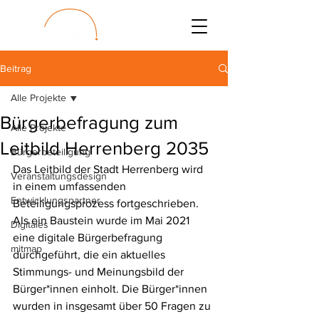
Beitrag
Alle Projekte
Bürgerbefragung zum
Alle Projekte
Leitbild Herrenberg 2035
Bürgerbeteiligung
Das Leitbild der Stadt Herrenberg wird 
Veranstaltungsdesign
in einem umfassenden 
Entwicklungspartner
Beteiligungsprozess fortgeschrieben. 
Als ein Baustein wurde im Mai 2021 
Digitales
eine digitale Bürgerbefragung 
mitmap
durchgeführt, die ein aktuelles 
Stimmungs- und Meinungsbild der 
Bürger*innen einholt. Die Bürger*innen 
wurden in insgesamt über 50 Fragen zu 